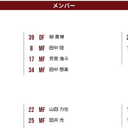
メンバー
柳 貴博
39
df
田中 陸
8
mf
芳賀 海斗
17
mf
田中 想楽
34
mf
山田 力也
22
mf
田井 光
25
mf