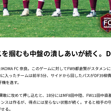
スを掴むも中盤の潰しあいが続く。D
KOMA FC 奈良。このゲームに対してFW9都倉賢がスタメン
に入ったチームは前半5分、サイドから回したパスがDF39柳
好機を逸す。
果敢に攻めて押し込むと、18分にはMF8田中陸、FW11田中直
ンスは作るが、得点には至らない状態が続く。すると相手の守山侍
寄せる。