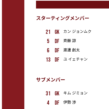
スターティングメンバー
カン ジョンムク
21
gk
斉藤 諒
5
df
渡邊 創太
6
df
ユ イェチャン
13
df
サブメンバー
キム ジミョン
31
gk
伊勢 渉
4
df