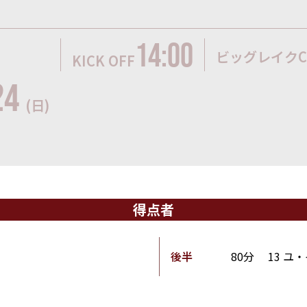
14:00
ビッグレイク
KICK OFF
24
(日)
得点者
後半
80分
13 ユ