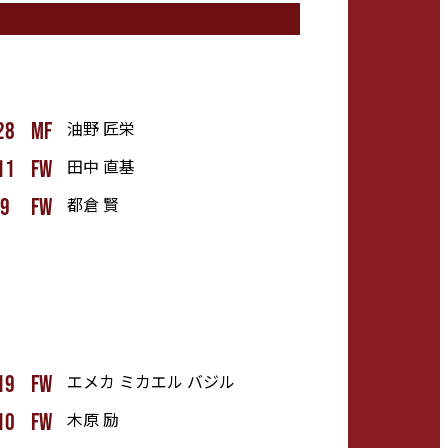
油野 匠栄
28
mf
田中 直基
11
fw
都倉 賢
9
fw
エメカ ミカエル バジル
19
fw
木原 励
10
fw