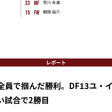
荒川 永遠
33
mf
朝岡 裕介
15
fw
レポート
全員で掴んだ勝利。DF13ユ・
い試合で2勝目