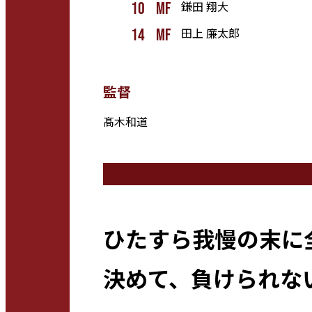
鎌田 翔大
10
mf
田上 廉太郎
14
mf
監督
髙木和道
ひたすら我慢の末に
決めて、負けられな