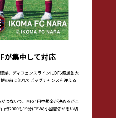
Fが集中して対応
に復帰、ディフェンスラインにDF6渡邊創太
貴博の前に流れてビッグチャンスを迎える
基がつないで、MF34田中想楽が決めるがこ
2000も19分にFW8小國憲弥が思い切